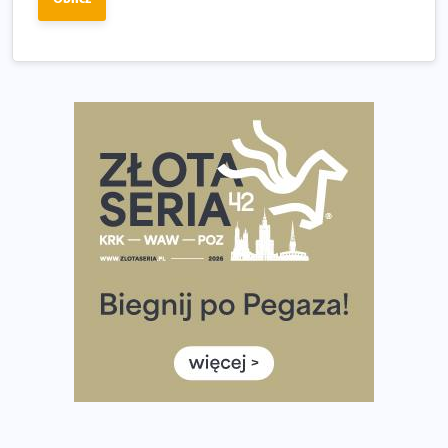
dniu.
Złota Seria 42 rośnie. Coraz więcej maratończyków
wybiera wyzwanie trzech największych maratonów w
Polsce
Praska 5k Run gospodarzem Mistrzostw Polski
Największy Bieg Powstania Warszawskiego w historii.
Ponad 12 tysięcy uczestników pobiegło dla Bohaterów!
Tętno vs tempo – czym kierować się w bieganiu?
Co ma dużo białka? Produkty, które warto włączyć do
diety
Rozbiegany Olsztyn szykuje się na weekend z
półmaratonem
Już w tę sobotę 35. Bieg Powstania Warszawskiego.
Wystartuje rekordowa liczba uczestników