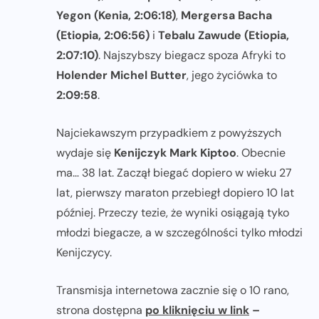
Yegon (Kenia, 2:06:18)
,
Mergersa Bacha
(Etiopia, 2:06:56)
i
Tebalu Zawude (Etiopia,
2:07:10)
. Najszybszy biegacz spoza Afryki to
Holender Michel Butter
, jego życiówka to
2:09:58
.
Najciekawszym przypadkiem z powyższych
wydaje się
Kenijczyk Mark Kiptoo
. Obecnie
ma… 38 lat. Zaczął biegać dopiero w wieku 27
lat, pierwszy maraton przebiegł dopiero 10 lat
później. Przeczy tezie, że wyniki osiągają tyko
młodzi biegacze, a w szczególności tylko młodzi
Kenijczycy.
Transmisja internetowa zacznie się o 10 rano,
strona dostępna
po kliknięciu w link
–