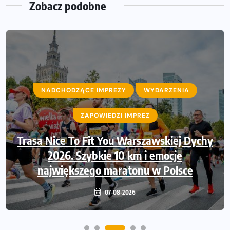
Zobacz podobne
NADCHODZĄCE IMPREZY
NADCHODZĄCE IMPREZY
WYDARZENIA
WYDARZENIA
ZAPOWIEDZI IMPREZ
ZAPOWIEDZI IMPREZ
Trasa Nice To Fit You Warszawskiej Dychy
Ruszają zapisy na Nice To Fit You Mini
Maraton przy okazji 48. Maratonu
2026. Szybkie 10 km i emocje
największego maratonu w Polsce
Warszawskiego
06-08-2026
07-08-2026