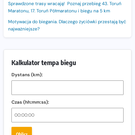
Sprawdzone trasy wracają! Poznaj przebieg 43. Toruń
Maratonu, 17. Toruń Półmaratonu i biegu na 5 km
Motywacja do biegania. Dlaczego życiówki przestają być
najważniejsze?
15. Półmaraton Dwóch Mostów. Jubileuszowa edycja z
rekordową pulą nagród i większym limitem uczestników
Trasa 48. Maratonu Warszawskiego odkryta.
Kalkulator tempa biegu
Sprawdzony przebieg i profil stworzony do szybkiego
biegania
Dystans (km):
Oficjalna koszulka LOTTO 25. Poznań Maratonu!
Amazfit Balance 3: Kompleksowe narzędzie dla biegacza
i zawodnika Hyrox?
Czas (hh:mm:ss):
Regeneracja w bieganiu. Co warto o niej wiedzieć?
Ostatnie wolne miejsca na jubileuszowy Bieg
Fabrykanta. Organizatorzy odkrywają trasę dzień po
Oblicz