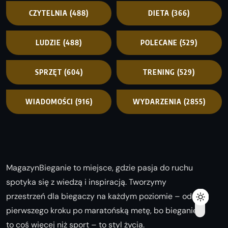
CZYTELNIA
(488)
DIETA
(366)
LUDZIE
(488)
POLECANE
(529)
SPRZĘT
(604)
TRENING
(529)
WIADOMOŚCI
(916)
WYDARZENIA
(2855)
MagazynBieganie to miejsce, gdzie pasja do ruchu
spotyka się z wiedzą i inspiracją. Tworzymy
przestrzeń dla biegaczy na każdym poziomie – od
pierwszego kroku po maratońską metę, bo bieganie
to coś więcej niż sport – to styl życia.