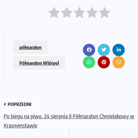
półmaraton
Półmaraton Wtórpol
POPRZEDNI
Po biegu na piwo. 24 sierpnia II Półmaraton Chmielakowy w
Krasnymstawie