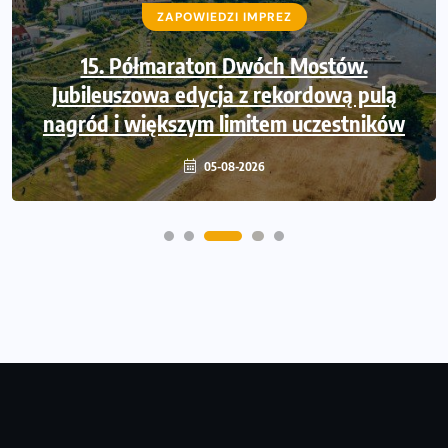
ZAPOWIEDZI IMPREZ
ZAPOWIEDZI IMPREZ
Trasa 48. Maratonu Warszawskiego
15. Półmaraton Dwóch Mostów.
Jubileuszowa edycja z rekordową pulą
odkryta. Sprawdzony przebieg i profil
nagród i większym limitem uczestników
stworzony do szybkiego biegania
05-08-2026
05-08-2026