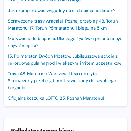
okazji 48. Maratonu Warszawskiego
Jak skompletować wygodny strój do biegania latem?
Sprawdzone trasy wracają! Poznaj przebieg 43. Toruń
Maratonu, 17. Toruń Półmaratonu i biegu na 5 km
Motywacja do biegania. Dlaczego życiówki przestają być
najważniejsze?
15. Półmaraton Dwóch Mostów. Jubileuszowa edycja z
rekordową pulą nagród i większym limitem uczestników
Trasa 48. Maratonu Warszawskiego odkryta.
Sprawdzony przebieg i profil stworzony do szybkiego
biegania
Oficjalna koszulka LOTTO 25. Poznań Maratonu!
Amazfit Balance 3: Kompleksowe narzędzie dla biegacza
i zawodnika Hyrox?
Regeneracja w bieganiu. Co warto o niej wiedzieć?
Kalkulator tempa biegu