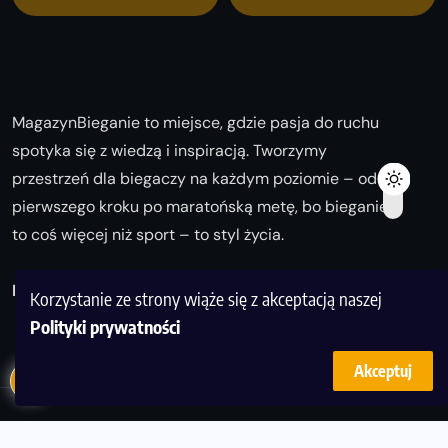
MagazynBieganie to miejsce, gdzie pasja do ruchu
spotyka się z wiedzą i inspiracją. Tworzymy
przestrzeń dla biegaczy na każdym poziomie – od
pierwszego kroku po maratońską metę, bo bieganie
to coś więcej niż sport – to styl życia.
Biegaj z nami i odkrywaj swoją najlepszą wersję!
Korzystanie ze strony wiąże się z akceptacją naszej
Polityki prywatności
Akceptuj
© Copyright 2025
magazynbieganie.pl
powered by