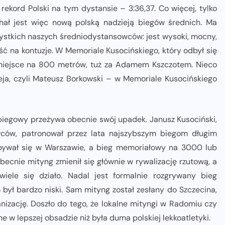
rekord Polski na tym dystansie – 3:36,37. Co więcej, tylko
ichał jest więc nową polską nadzieją biegów średnich. Ma
ystkich naszych średniodystansowców: jest wysoki, mocny,
ć na kontuzje. W Memoriale Kusocińskiego, który odbył się
. miejsce na 800 metrów, tuż za Adamem Kszczotem. Nieco
ieja, czyli Mateusz Borkowski – w Memoriale Kusocińskiego
biegowy przeżywa obecnie swój upadek. Janusz Kusociński,
wców, patronował przez lata najszybszym biegom długim
dbywał się w Warszawie, a bieg memoriałowy na 3000 lub
becnie mityng zmienił się głównie w rywalizację rzutową, a
ele się działo. Nadal jest formalnie rozgrywany bieg
ył bardzo niski. Sam mityng został zesłany do Szczecina,
izację. Doszło do tego, że lokalne mityngi w Radomiu czy
 w lepszej obsadzie niż była duma polskiej lekkoatletyki.