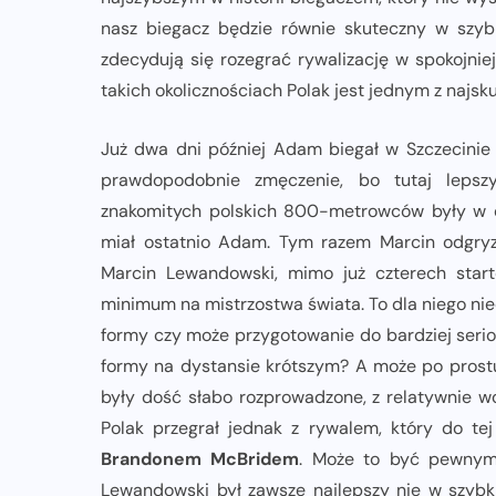
nasz biegacz będzie równie skuteczny w szyb
zdecydują się rozegrać rywalizację w spokojni
takich okolicznościach Polak jest jednym z najs
Już dwa dni później Adam biegał w Szczecinie
prawdopodobnie zmęczenie, bo tutaj leps
znakomitych polskich 800-metrowców były w o
miał ostatnio Adam. Tym razem Marcin odgryzł
Marcin Lewandowski, mimo już czterech sta
minimum na mistrzostwa świata. To dla niego nie
formy czy może przygotowanie do bardziej serio
formy na dystansie krótszym? A może po prostu 
były dość słabo rozprowadzone, z relatywnie w
Polak przegrał jednak z rywalem, który do te
Brandonem McBridem
. Może to być pewnym
Lewandowski był zawsze najlepszy nie w szybk