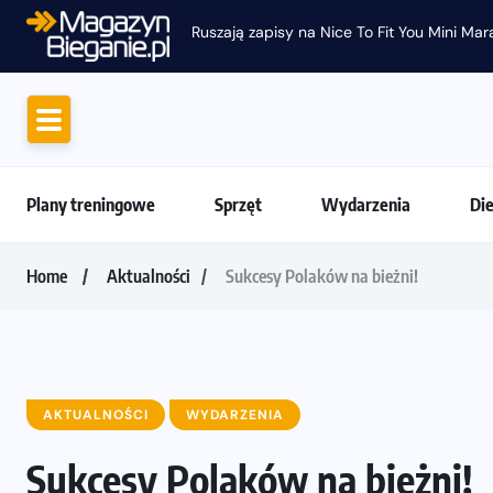
Ruszają zapisy na Nice To Fit You Mini Maraton przy ok
Plany treningowe
Sprzęt
Wydarzenia
Di
Home
Aktualności
Sukcesy Polaków na bieżni!
AKTUALNOŚCI
WYDARZENIA
Sukcesy Polaków na bieżni!