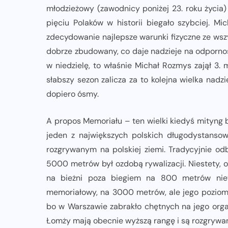
młodzieżowy (zawodnicy poniżej 23. roku życia) 
pięciu Polaków w historii biegało szybciej. M
zdecydowanie najlepsze warunki fizyczne ze wsz
dobrze zbudowany, co daje nadzieje na odpornoś
w niedzielę, to właśnie Michał Rozmys zajął 3
słabszy sezon zalicza za to kolejna wielka nadz
dopiero ósmy.
A propos Memoriału – ten wielki kiedyś mityng 
jeden z największych polskich długodystanso
rozgrywanym na polskiej ziemi. Tradycyjnie o
5000 metrów był ozdobą rywalizacji. Niestety, o
na bieżni poza biegiem na 800 metrów niewi
memoriałowy, na 3000 metrów, ale jego poziom b
bo w Warszawie zabrakło chętnych na jego organ
Łomży mają obecnie wyższą rangę i są rozgrywane