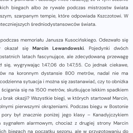
kich biegach albo że rywale podczas mistrzostw świata
ejszym, szarpanym tempie, które odpowiada Kszczotowi. W
kuteczniejszych średniodystansowców świata.
 podczas memoriału Janusza Kusocińskiego. Odezwało się
zy okazał się
Marcin Lewandowski
. Pojedynki dwóch
statnich latach fascynujące, ale zdecydowaną przewagę
 się, wygrywając 1:47,06 do 1:47,55. Co jednak ciekawe,
rtów na koronnym dystansie 800 metrów, nadal nie ma
codzienna sytuacja i można się zastanawiać, czy to obniżka
 ścigania się na 1500 metrów, skutkujące lekkim spadkiem
brak okazji? Wszystkie biegi, w których startował Marcin,
olnymi pierwszymi okrążeniami. Podczas biegu w Bostonie
j pory był znacznie poniżej jego klasy – Kanadyjczykiem
 sygnałem alarmowym, chociaż z drugiej strony Marcin
ich biegach na początku sezonu, ale w przygotowaniu do