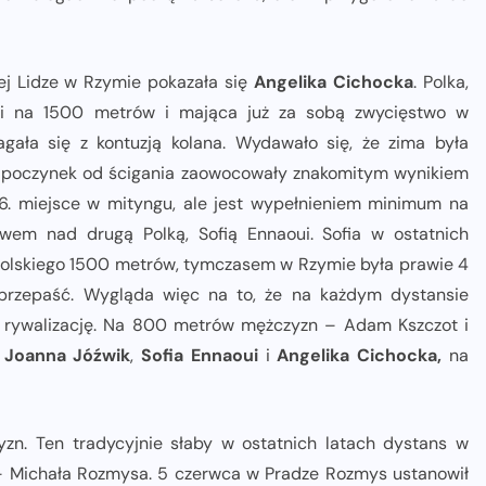
 Lidze w Rzymie pokazała się
Angelika Cichocka
. Polka,
li na 1500 metrów i mająca już za sobą zwycięstwo w
gała się z kontuzją kolana. Wydawało się, że zima była
odpoczynek od ścigania zaowocowały znakomitym wynikiem
 6. miejsce w mityngu, ale jest wypełnieniem minimum na
wem nad drugą Polką, Sofią Ennaoui. Sofia w ostatnich
polskiego 1500 metrów, tymczasem w Rzymie była prawie 4
 przepaść. Wygląda więc na to, że na każdym dystansie
rywalizację. Na 800 metrów mężczyzn – Adam Kszczot i
Joanna Jóźwik
,
Sofia Ennaoui
i
Angelika Cichocka,
na
zn. Ten tradycyjnie słaby w ostatnich latach dystans w
 – Michała Rozmysa. 5 czerwca w Pradze Rozmys ustanowił