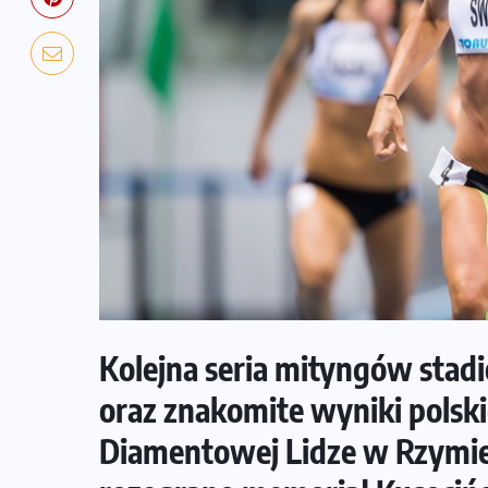
Kolejna seria mityngów stad
oraz znakomite wyniki polski
Diamentowej Lidze w Rzymi
NADCHODZĄCE IMPREZY
WYDARZENIA