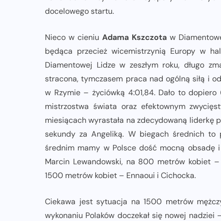
docelowego startu.
Nieco w cieniu
Adama Kszczota
w Diamentowej
będąca przecież wicemistrzynią Europy w ha
Diamentowej Lidze w zeszłym roku, długo zma
stracona, tymczasem praca nad ogólną siłą i 
w Rzymie – życiówką 4:01,84. Dało to dopiero
mistrzostwa świata oraz efektownym zwycięst
miesiącach wyrastała na zdecydowaną liderkę 
sekundy za Angeliką. W biegach średnich to
średnim mamy w Polsce dość mocną obsadę i 
Marcin Lewandowski, na 800 metrów kobiet –
1500 metrów kobiet – Ennaoui i Cichocka.
Ciekawa jest sytuacja na 1500 metrów mężczy
wykonaniu Polaków doczekał się nowej nadziei