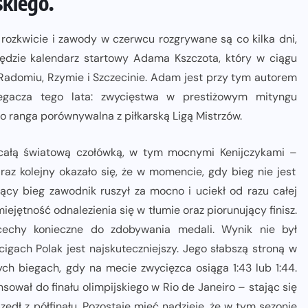
kiego.
rozkwicie i zawody w czerwcu rozgrywane są co kilka dni,
ędzie kalendarz startowy Adama Kszczota, który w ciągu
 Radomiu, Rzymie i Szczecinie. Adam jest przy tym autorem
iegacza tego lata: zwycięstwa w prestiżowym mityngu
to ranga porównywalna z piłkarską Ligą Mistrzów.
 całą światową czołówką, w tym mocnymi Kenijczykami –
 raz kolejny okazało się, że w momencie, gdy bieg nie jest
cy bieg zawodnik ruszył za mocno i uciekł od razu całej
ejętność odnalezienia się w tłumie oraz piorunujący finisz.
echy konieczne do zdobywania medali. Wynik nie był
igach Polak jest najskuteczniejszy. Jego słabszą stroną w
ch biegach, gdy na mecie zwycięzca osiąga 1:43 lub 1:44.
ował do finału olimpijskiego w Rio de Janeiro – stając się
zedł z półfinału. Pozostaje mieć nadzieję, że w tym sezonie