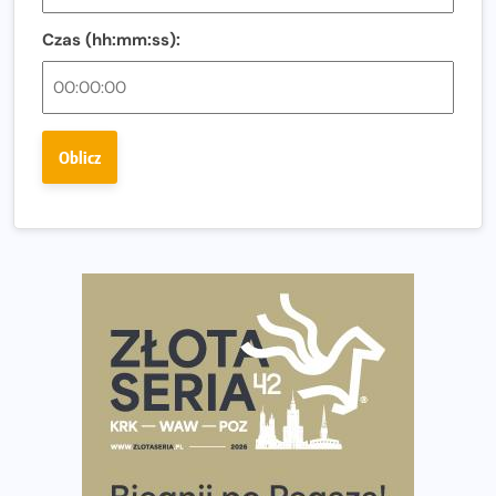
Regeneracja w bieganiu. Co warto o niej wiedzieć?
Czas (hh:mm:ss):
Ostatnie wolne miejsca na jubileuszowy Bieg
Fabrykanta. Organizatorzy odkrywają trasę dzień po
dniu.
Złota Seria 42 rośnie. Coraz więcej maratończyków
Oblicz
wybiera wyzwanie trzech największych maratonów w
Polsce
Praska 5k Run gospodarzem Mistrzostw Polski
Największy Bieg Powstania Warszawskiego w historii.
Ponad 12 tysięcy uczestników pobiegło dla Bohaterów!
Tętno vs tempo – czym kierować się w bieganiu?
Co ma dużo białka? Produkty, które warto włączyć do
diety
Rozbiegany Olsztyn szykuje się na weekend z
półmaratonem