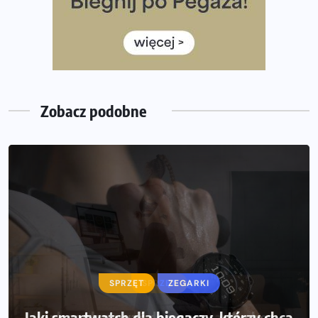
Już w tę sobotę 35. Bieg Powstania Warszawskiego.
Wystartuje rekordowa liczba uczestników
35. Bieg Powstania Warszawskiego – praktyczny
poradnik przed startem
Zobacz podobne
SPRZĘT
SPRZĘT
ZEGARKI
Jaki smartwatch dla biegaczy, którzy chcą
Jak zaplanować domowe cardio bez