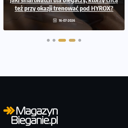
też przy okazji trenować pod HYROX?
przepełniania mieszkania sprzętem
16-07-2026
16-07-2026