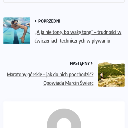
POPRZEDNI
„A ja nie tonę, bo ważę tonę” – trudności w
ćwiczeniach technicznych w pływaniu
NASTĘPNY
Maratony górskie – jak do nich podchodzić?
Opowiada Marcin Świerc