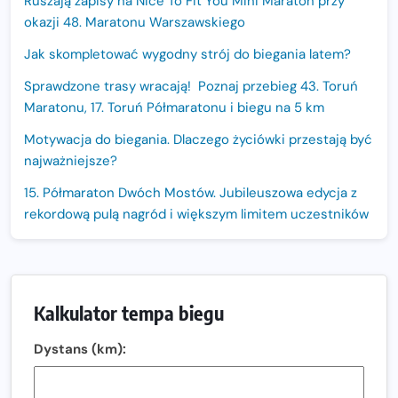
Ruszają zapisy na Nice To Fit You Mini Maraton przy
okazji 48. Maratonu Warszawskiego
Jak skompletować wygodny strój do biegania latem?
Sprawdzone trasy wracają! Poznaj przebieg 43. Toruń
Maratonu, 17. Toruń Półmaratonu i biegu na 5 km
Motywacja do biegania. Dlaczego życiówki przestają być
najważniejsze?
15. Półmaraton Dwóch Mostów. Jubileuszowa edycja z
rekordową pulą nagród i większym limitem uczestników
Trasa 48. Maratonu Warszawskiego odkryta.
Sprawdzony przebieg i profil stworzony do szybkiego
biegania
Kalkulator tempa biegu
Oficjalna koszulka LOTTO 25. Poznań Maratonu!
Dystans (km):
Amazfit Balance 3: Kompleksowe narzędzie dla biegacza
i zawodnika Hyrox?