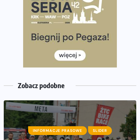
Już w tę sobotę 35. Bieg Powstania Warszawskiego.
Wystartuje rekordowa liczba uczestników
35. Bieg Powstania Warszawskiego – praktyczny
poradnik przed startem
Ile razy w tygodniu biegać? 3 treningi wystarczą? Jak
często biegać, żeby robić postępy
Już w ten weekend! Przed nami Nocny Portowy Maraton
i Półmaraton Szczeciński. Wszystko, co warto wiedzieć
Zobacz podobne
INFORMACJE PRASOWE
SLIDER