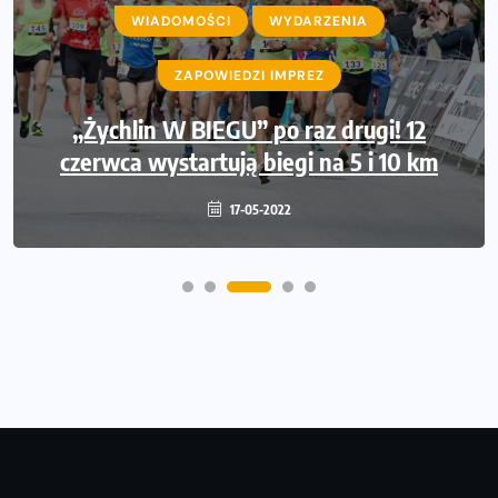
AKTUALNOŚCI
WIADOMOŚCI
INFORMACJE PRASOWE
WYDARZENIA
WIADOMOŚCI
ZAPOWIEDZI IMPREZ
WYDARZENIA
Międzynarodowe gwiazdy lekkiej atletyki
„Żychlin W BIEGU” po raz drugi! 12
czerwca wystartują biegi na 5 i 10 km
na Poznań Athletics Grand Prix!
09-05-2022
17-05-2022