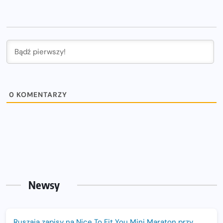
0
KOMENTARZY
Newsy
Ruszają zapisy na Nice To Fit You Mini Maraton przy