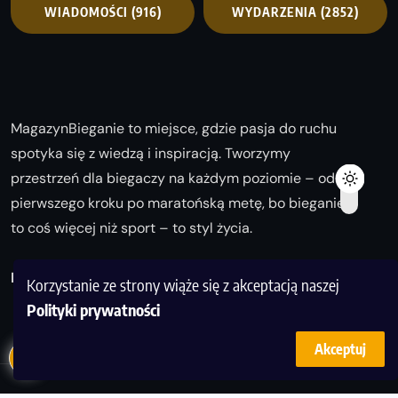
WIADOMOŚCI
(916)
WYDARZENIA
(2852)
MagazynBieganie to miejsce, gdzie pasja do ruchu
spotyka się z wiedzą i inspiracją. Tworzymy
przestrzeń dla biegaczy na każdym poziomie – od
pierwszego kroku po maratońską metę, bo bieganie
to coś więcej niż sport – to styl życia.
Biegaj z nami i odkrywaj swoją najlepszą wersję!
Korzystanie ze strony wiąże się z akceptacją naszej
Polityki prywatności
Akceptuj