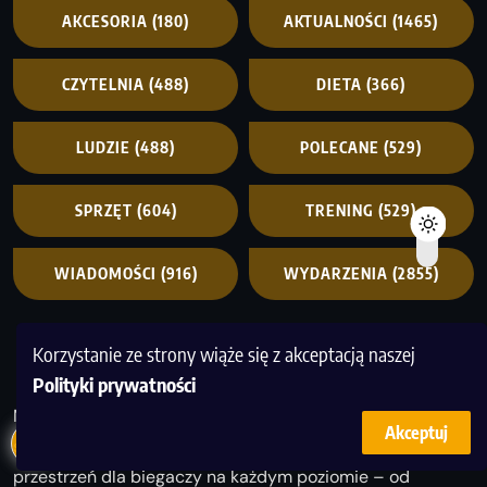
AKCESORIA
(180)
AKTUALNOŚCI
(1465)
CZYTELNIA
(488)
DIETA
(366)
LUDZIE
(488)
POLECANE
(529)
SPRZĘT
(604)
TRENING
(529)
WIADOMOŚCI
(916)
WYDARZENIA
(2855)
Korzystanie ze strony wiąże się z akceptacją naszej
Polityki prywatności
MagazynBieganie to miejsce, gdzie pasja do ruchu
Akceptuj
spotyka się z wiedzą i inspiracją. Tworzymy
przestrzeń dla biegaczy na każdym poziomie – od