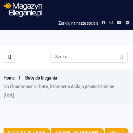
Zerknij na nasze sociale
Home
Buty do biegania
On Cloudrunner 3 – buty, które serio dodają pewności siebie
[test]
BUTY DO BIEGANIA
OBUWIE TRENINGOWE
SPRZĘT