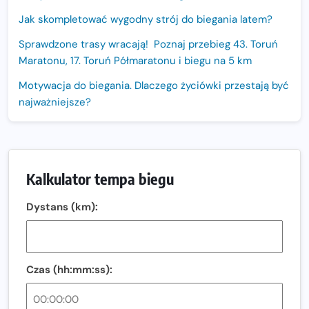
Jak skompletować wygodny strój do biegania latem?
Sprawdzone trasy wracają! Poznaj przebieg 43. Toruń
Maratonu, 17. Toruń Półmaratonu i biegu na 5 km
Motywacja do biegania. Dlaczego życiówki przestają być
najważniejsze?
15. Półmaraton Dwóch Mostów. Jubileuszowa edycja z
rekordową pulą nagród i większym limitem uczestników
Trasa 48. Maratonu Warszawskiego odkryta.
Kalkulator tempa biegu
Sprawdzony przebieg i profil stworzony do szybkiego
biegania
Dystans (km):
Oficjalna koszulka LOTTO 25. Poznań Maratonu!
Amazfit Balance 3: Kompleksowe narzędzie dla biegacza
i zawodnika Hyrox?
Czas (hh:mm:ss):
Regeneracja w bieganiu. Co warto o niej wiedzieć?