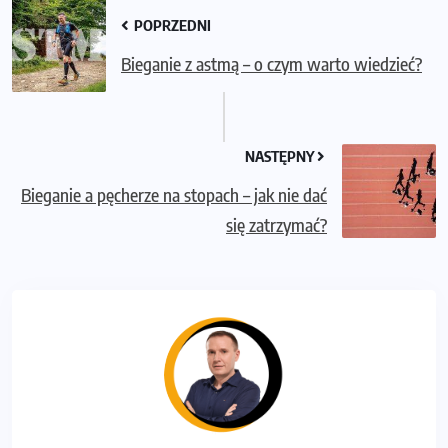
POPRZEDNI
Bieganie z astmą – o czym warto wiedzieć?
NASTĘPNY
Bieganie a pęcherze na stopach – jak nie dać
się zatrzymać?