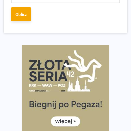
Ostatnie wolne miejsca na jubileuszowy Bieg
Fabrykanta. Organizatorzy odkrywają trasę dzień po
Oblicz
dniu.
Złota Seria 42 rośnie. Coraz więcej maratończyków
wybiera wyzwanie trzech największych maratonów w
Polsce
Praska 5k Run gospodarzem Mistrzostw Polski
Największy Bieg Powstania Warszawskiego w historii.
Ponad 12 tysięcy uczestników pobiegło dla Bohaterów!
Tętno vs tempo – czym kierować się w bieganiu?
Co ma dużo białka? Produkty, które warto włączyć do
diety
Rozbiegany Olsztyn szykuje się na weekend z
półmaratonem
Już w tę sobotę 35. Bieg Powstania Warszawskiego.