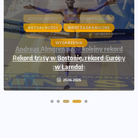
AKTUALNOŚCI
BIEGI ZAGRANICZNE
RELACJE Z BIEGÓW
WYDARZENIA
Andreas Almgren pobił kolejny rekord
Europy! Tym razem jego łupem padł
półmaraton
26-10-2025