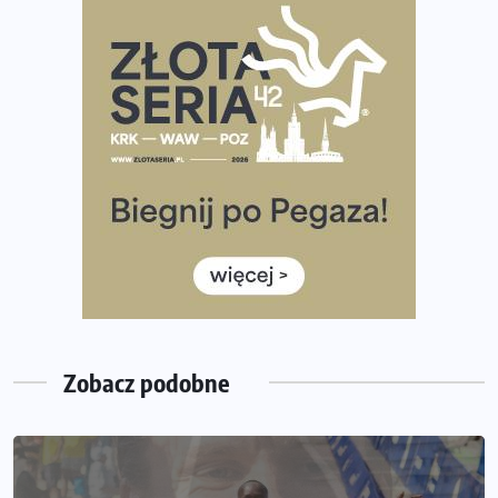
Rozbiegany Olsztyn szykuje się na weekend z
półmaratonem
Już w tę sobotę 35. Bieg Powstania Warszawskiego.
Wystartuje rekordowa liczba uczestników
35. Bieg Powstania Warszawskiego – praktyczny
poradnik przed startem
Ile razy w tygodniu biegać? 3 treningi wystarczą? Jak
często biegać, żeby robić postępy
Już w ten weekend! Przed nami Nocny Portowy Maraton
i Półmaraton Szczeciński. Wszystko, co warto wiedzieć
Zobacz podobne