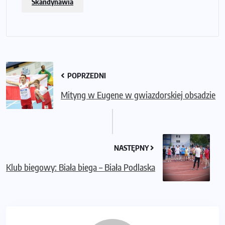
Skandynawia
POPRZEDNI
Mityng w Eugene w gwiazdorskiej obsadzie
NASTĘPNY
Klub biegowy: Biała biega – Biała Podlaska