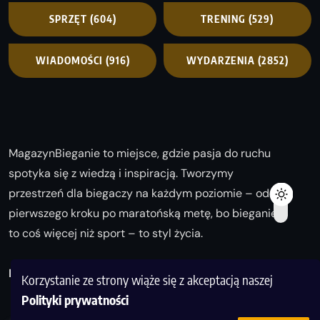
SPRZĘT
(604)
TRENING
(529)
WIADOMOŚCI
(916)
WYDARZENIA
(2852)
MagazynBieganie to miejsce, gdzie pasja do ruchu
spotyka się z wiedzą i inspiracją. Tworzymy
przestrzeń dla biegaczy na każdym poziomie – od
pierwszego kroku po maratońską metę, bo bieganie
to coś więcej niż sport – to styl życia.
Biegaj z nami i odkrywaj swoją najlepszą wersję!
Korzystanie ze strony wiąże się z akceptacją naszej
Polityki prywatności