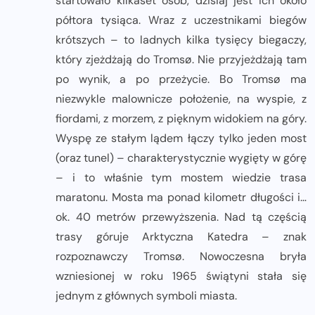
startowało kilkaset osób, dzisiaj jest ich około
półtora tysiąca. Wraz z uczestnikami biegów
krótszych – to ladnych kilka tysięcy biegaczy,
który zjeżdżają do Tromsø. Nie przyjeżdżają tam
po wynik, a po przeżycie. Bo Tromsø ma
niezwykle malownicze położenie, na wyspie, z
fiordami, z morzem, z pięknym widokiem na góry.
Wyspę ze stałym lądem łączy tylko jeden most
(oraz tunel) – charakterystycznie wygięty w górę
– i to właśnie tym mostem wiedzie trasa
maratonu. Mosta ma ponad kilometr długości i…
ok. 40 metrów przewyższenia. Nad tą częścią
trasy góruje Arktyczna Katedra – znak
rozpoznawczy Tromsø. Nowoczesna bryła
wzniesionej w roku 1965 świątyni stała się
jednym z głównych symboli miasta.