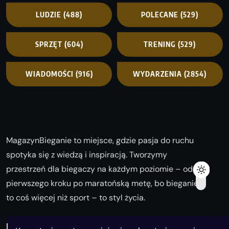
LUDZIE
(488)
POLECANE
(529)
SPRZĘT
(604)
TRENING
(529)
WIADOMOŚCI
(916)
WYDARZENIA
(2854)
MagazynBieganie to miejsce, gdzie pasja do ruchu
spotyka się z wiedzą i inspiracją. Tworzymy
przestrzeń dla biegaczy na każdym poziomie – od
pierwszego kroku po maratońską metę, bo bieganie
to coś więcej niż sport – to styl życia.
Biegaj z nami i odkrywaj swoją najlepszą wersję!