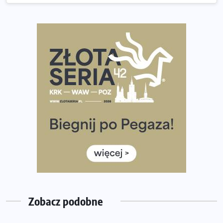
Praska 5k Run gospodarzem Mistrzostw Polski
Największy Bieg Powstania Warszawskiego w historii.
Ponad 12 tysięcy uczestników pobiegło dla Bohaterów!
Tętno vs tempo – czym kierować się w bieganiu?
Co ma dużo białka? Produkty, które warto włączyć do
diety
Rozbiegany Olsztyn szykuje się na weekend z
półmaratonem
Już w tę sobotę 35. Bieg Powstania Warszawskiego.
Wystartuje rekordowa liczba uczestników
35. Bieg Powstania Warszawskiego – praktyczny
poradnik przed startem
Zobacz podobne