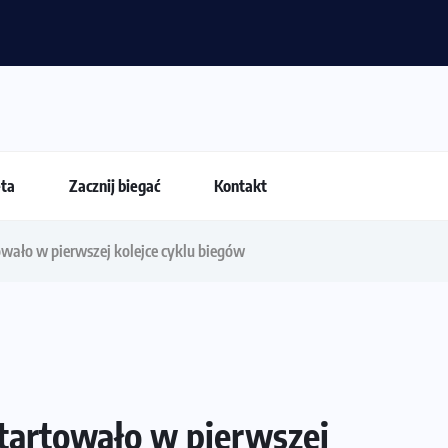
 dla biegacza i zawodnika Hyrox?
eta
Zacznij biegać
Kontakt
wało w pierwszej kolejce cyklu biegów
tartowało w pierwszej