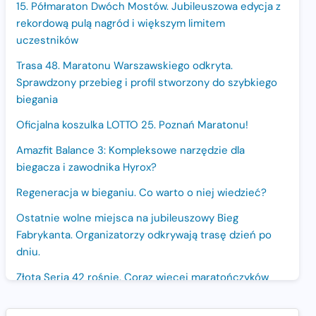
15. Półmaraton Dwóch Mostów. Jubileuszowa edycja z
rekordową pulą nagród i większym limitem
uczestników
Trasa 48. Maratonu Warszawskiego odkryta.
Sprawdzony przebieg i profil stworzony do szybkiego
biegania
Oficjalna koszulka LOTTO 25. Poznań Maratonu!
Amazfit Balance 3: Kompleksowe narzędzie dla
biegacza i zawodnika Hyrox?
Regeneracja w bieganiu. Co warto o niej wiedzieć?
Ostatnie wolne miejsca na jubileuszowy Bieg
Fabrykanta. Organizatorzy odkrywają trasę dzień po
dniu.
Złota Seria 42 rośnie. Coraz więcej maratończyków
wybiera wyzwanie trzech największych maratonów w
Polsce