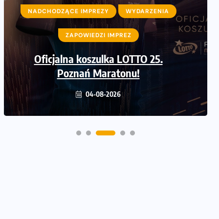
ZAPOWIEDZI IMPREZ
Ostatnie wolne miejsca na
jubileuszowy Bieg Fabrykanta.
Organizatorzy odkrywają trasę
dzień po dniu.
31-07-2026