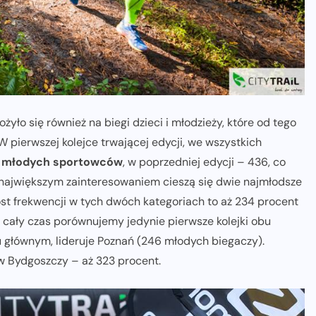
ło się również na biegi dzieci i młodzieży, które od tego
 pierwszej kolejce trwającej edycji, we wszystkich
7 młodych sportowców
, w poprzedniej edycji – 436, co
największym zainteresowaniem cieszą się dwie najmłodsze
zrost frekwencji w tych dwóch kategoriach to aż 234 procent
 cały czas porównujemy jedynie pierwsze kolejki obu
u głównym, lideruje Poznań (246 młodych biegaczy).
 w Bydgoszczy – aż 323 procent.