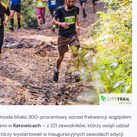
rzyniosła blisko 300-procentowy wzrost frekwencji względem
wano w
Katowicach
– z 221 zawodników, którzy wzięli udział
którzy wystartowali w inauguracyjnych zawodach edycji