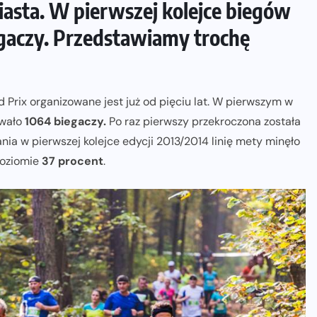
ciasta. W pierwszej kolejce biegów
NADCHODZĄCE IMPREZY
WYDARZENIA
egaczy. Przedstawiamy trochę
ZAPOWIEDZI IMPREZ
Oficjalna koszulka LOTTO 25.
d Prix organizowane jest już od pięciu lat. W pierwszym w
Poznań Maratonu!
owało
1064 biegaczy.
Po raz pierwszy przekroczona została
04-08-2026
ia w pierwszej kolejce edycji 2013/2014 linię mety minęło
poziomie
37 procent
.