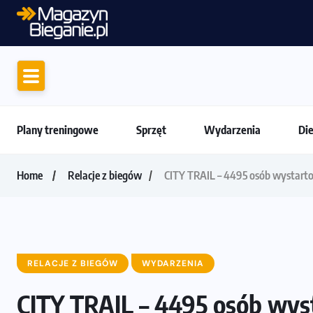
Amazfit Balance 3: Kompleksowe narzędzie
Plany treningowe
Sprzęt
Wydarzenia
Di
Home
Relacje z biegów
CITY TRAIL – 4495 osób wystarto
RELACJE Z BIEGÓW
WYDARZENIA
CITY TRAIL – 4495 osób wys