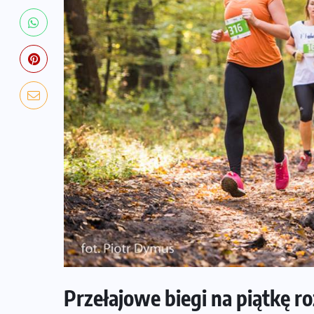
NADCHODZĄCE IMPREZY
WYDARZENIA
Przełajowe biegi na piątkę r