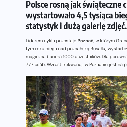
Polsce rosną jak świąteczne 
ZAPOWIEDZI IMPREZ
wystartowało 4,5 tysiąca bi
Trasa 48. Maratonu
statystyk i dużą galerię zdjęć.
Warszawskiego odkryta.
Sprawdzony przebieg i profil
Liderem cyklu pozostaje
Poznań
, w którym Gran
stworzony do szybkiego biegania
tym roku biegu nad poznańską Rusałką wystart
05-08-2026
magiczna bariera 1000 uczestników. Dla porównan
777 osób. Wzrost frekwencji w Poznaniu jest na 