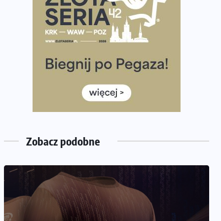
Już w ten weekend! Przed nami Nocny Portowy
Maraton i Półmaraton Szczeciński. Wszystko, co warto
wiedzieć
European Marathon Classics – jak zweryfikować swój
wynik
Medal i koszulka 35. Biegu Powstania Warszawskiego.
Na listach startowych są jeszcze wolne miejsca
Jaki smartwatch dla biegaczy, którzy chcą też przy
okazji trenować pod HYROX?
Jak zaplanować domowe cardio bez przepełniania
Zobacz podobne
mieszkania sprzętem
NADCHODZĄCE IMPREZY
WYDARZENIA