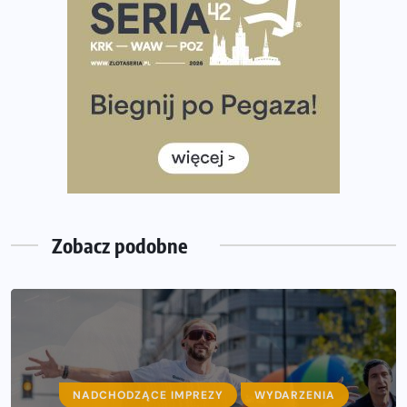
Ile razy w tygodniu biegać? 3 treningi wystarczą? Jak
często biegać, żeby robić postępy
Już w ten weekend! Przed nami Nocny Portowy Maraton
i Półmaraton Szczeciński. Wszystko, co warto wiedzieć
European Marathon Classics – jak zweryfikować swój
wynik
Medal i koszulka 35. Biegu Powstania Warszawskiego. Na
listach startowych są jeszcze wolne miejsca
Zobacz podobne
NADCHODZĄCE IMPREZY
WYDARZENIA