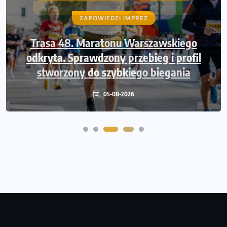
NADCHODZĄCE IMPREZY
WYDARZENIA
ZAPOWIEDZI IMPREZ
ZAPOWIEDZI IMPREZ
Trasa 48. Maratonu Warszawskiego
odkryta. Sprawdzony przebieg i profil
Oficjalna koszulka LOTTO 25. Poznań
stworzony do szybkiego biegania
Maratonu!
04-08-2026
05-08-2026