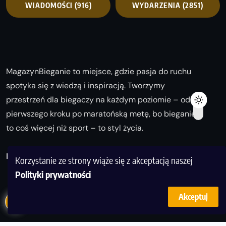
WIADOMOŚCI
(916)
WYDARZENIA
(2851)
MagazynBieganie to miejsce, gdzie pasja do ruchu
spotyka się z wiedzą i inspiracją. Tworzymy
przestrzeń dla biegaczy na każdym poziomie – od
pierwszego kroku po maratońską metę, bo bieganie
to coś więcej niż sport – to styl życia.
Biegaj z nami i odkrywaj swoją najlepszą wersję!
Korzystanie ze strony wiąże się z akceptacją naszej
Polityki prywatności
Akceptuj