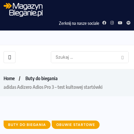
Zerknij na nasze sociale
Home
Buty do biegania
adidas Adizero Adios Pro 3 – test kultowej startówki
BUTY DO BIEGANIA
OBUWIE STARTOWE