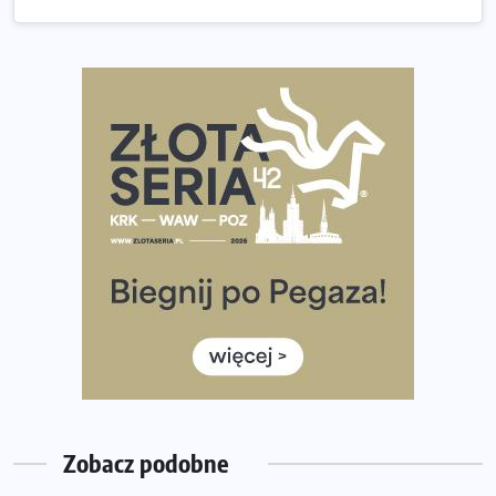
Złota Seria 42 rośnie. Coraz więcej maratończyków
wybiera wyzwanie trzech największych maratonów w
Polsce
Praska 5k Run gospodarzem Mistrzostw Polski
Największy Bieg Powstania Warszawskiego w historii.
Ponad 12 tysięcy uczestników pobiegło dla Bohaterów!
Tętno vs tempo – czym kierować się w bieganiu?
Co ma dużo białka? Produkty, które warto włączyć do
diety
Rozbiegany Olsztyn szykuje się na weekend z
półmaratonem
Już w tę sobotę 35. Bieg Powstania Warszawskiego.
Wystartuje rekordowa liczba uczestników
Zobacz podobne