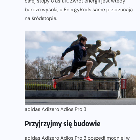
całej stopy o asfalt. Zwrot energii jest wtedy
bardzo wysoki, a EnergyRods same przerzucają
na śródstopie.
adidas Adizero Adios Pro 3
Przyjrzyjmy się budowie
adidas Adizero Adios Pro 3 poszedł mocniej w