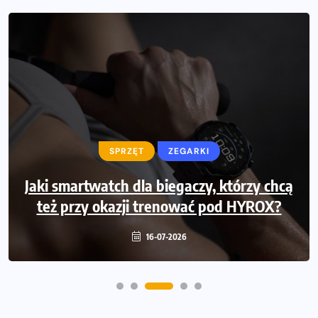
SPRZĘT
SPRZĘT
ZEGARKI
Jaki smartwatch dla biegaczy, którzy chcą
Jak zaplanować domowe cardio bez
też przy okazji trenować pod HYROX?
przepełniania mieszkania sprzętem
16-07-2026
16-07-2026