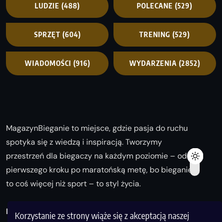
LUDZIE
(488)
POLECANE
(529)
SPRZĘT
(604)
TRENING
(529)
WIADOMOŚCI
(916)
WYDARZENIA
(2852)
MagazynBieganie to miejsce, gdzie pasja do ruchu
spotyka się z wiedzą i inspiracją. Tworzymy
przestrzeń dla biegaczy na każdym poziomie – od
pierwszego kroku po maratońską metę, bo bieganie
to coś więcej niż sport – to styl życia.
Biegaj z nami i odkrywaj swoją najlepszą wersję!
Korzystanie ze strony wiąże się z akceptacją naszej