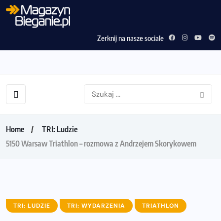
Zerknij na nasze sociale
Home
TRI: Ludzie
5150 Warsaw Triathlon – rozmowa z Andrzejem Skorykowem
TRI: LUDZIE
TRI: WYDARZENIA
TRIATHLON