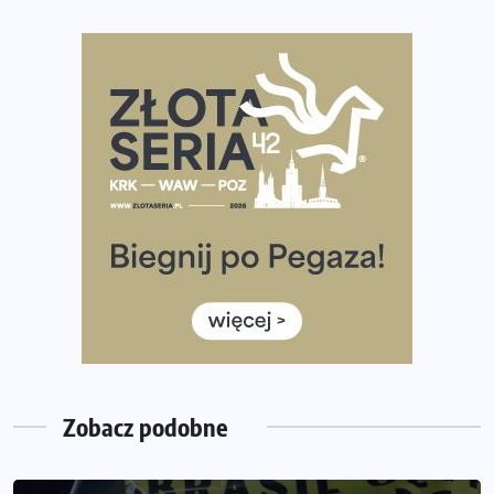
Co ma dużo białka? Produkty, które warto włączyć do
diety
Rozbiegany Olsztyn szykuje się na weekend z
półmaratonem
Już w tę sobotę 35. Bieg Powstania Warszawskiego.
Wystartuje rekordowa liczba uczestników
35. Bieg Powstania Warszawskiego – praktyczny
poradnik przed startem
Ile razy w tygodniu biegać? 3 treningi wystarczą? Jak
często biegać, żeby robić postępy
Już w ten weekend! Przed nami Nocny Portowy Maraton
i Półmaraton Szczeciński. Wszystko, co warto wiedzieć
Zobacz podobne