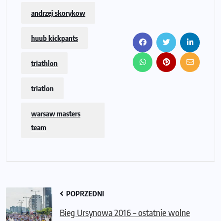
andrzej skorykow
huub kickpants
triathlon
triatlon
warsaw masters
team
POPRZEDNI
Bieg Ursynowa 2016 – ostatnie wolne