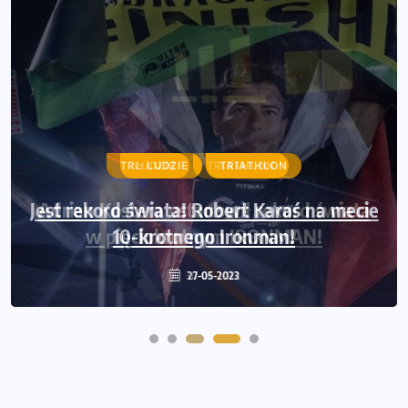
LUDZIE
TRIATHLON
Adrian Kostera ustanowił rekord świata
w pięciokrotnym IRONMAN!
30-06-2022