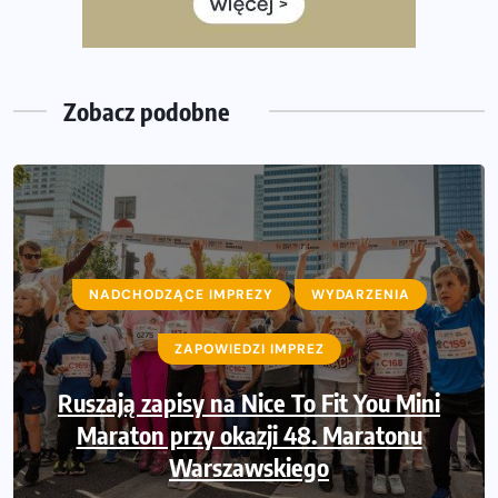
35. Bieg Powstania Warszawskiego – praktyczny
poradnik przed startem
Zobacz podobne
NADCHODZĄCE IMPREZY
NADCHODZĄCE IMPREZY
WYDARZENIA
WYDARZENIA
ZAPOWIEDZI IMPREZ
ZAPOWIEDZI IMPREZ
Ruszają zapisy na Nice To Fit You Mini
Sprawdzone trasy wracają! Poznaj
przebieg 43. Toruń Maratonu, 17. Toruń
Maraton przy okazji 48. Maratonu
Półmaratonu i biegu na 5 km
Warszawskiego