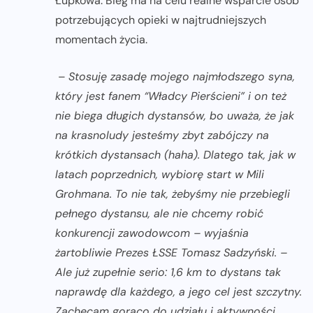
Łupkowa. Bieg ma na celu realne wsparcie osób
potrzebujących opieki w najtrudniejszych
momentach życia.
–
Stosuję zasadę mojego najmłodszego syna,
który jest fanem “Władcy Pierścieni” i on też
nie biega długich dystansów, bo uważa, że jak
na krasnoludy jesteśmy zbyt zabójczy na
krótkich dystansach (haha). Dlatego tak, jak w
latach poprzednich, wybiorę start w Mili
Grohmana. To nie tak, żebyśmy nie przebiegli
pełnego dystansu, ale nie chcemy robić
konkurencji zawodowcom – wyjaśnia
żartobliwie Prezes ŁSSE Tomasz Sadzyński. –
Ale już zupełnie serio: 1,6 km to dystans tak
naprawdę dla każdego, a jego cel jest szczytny.
Zachęcam gorąco do udziału i aktywności