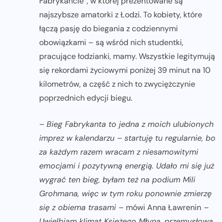
Fabrykancie”, w której prezentowane są
najszybsze amatorki z Łodzi. To kobiety, które
łączą pasję do biegania z codziennymi
obowiązkami – są wśród nich studentki,
pracujące łodzianki, mamy. Wszystkie legitymują
się rekordami życiowymi poniżej 39 minut na 10
kilometrów, a część z nich to zwyciężczynie
poprzednich edycji biegu.
–
Bieg Fabrykanta to jedna z moich ulubionych
imprez w kalendarzu – startuję tu regularnie, bo
za każdym razem wracam z niesamowitymi
emocjami i pozytywną energią. Udało mi się już
wygrać ten bieg, byłam też na podium Mili
Grohmana, więc w tym roku ponownie zmierzę
się z obiema trasami
– mówi Anna Ławrenin
–
Uwielbiam klimat Księżego Młyna, przemysłową