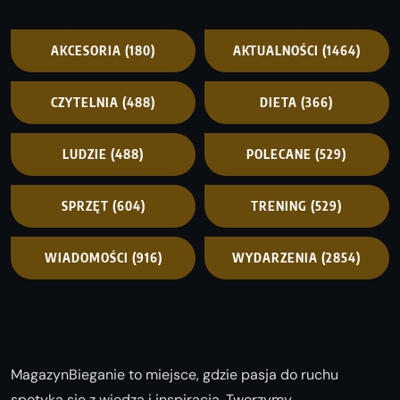
AKCESORIA
(180)
AKTUALNOŚCI
(1464)
CZYTELNIA
(488)
DIETA
(366)
LUDZIE
(488)
POLECANE
(529)
SPRZĘT
(604)
TRENING
(529)
WIADOMOŚCI
(916)
WYDARZENIA
(2854)
MagazynBieganie to miejsce, gdzie pasja do ruchu
spotyka się z wiedzą i inspiracją. Tworzymy