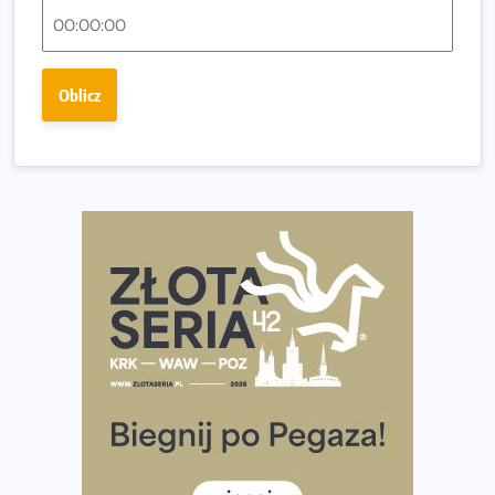
Fabrykanta. Organizatorzy odkrywają trasę dzień po
dniu.
Złota Seria 42 rośnie. Coraz więcej maratończyków
Oblicz
wybiera wyzwanie trzech największych maratonów w
Polsce
Praska 5k Run gospodarzem Mistrzostw Polski
Największy Bieg Powstania Warszawskiego w historii.
Ponad 12 tysięcy uczestników pobiegło dla Bohaterów!
Tętno vs tempo – czym kierować się w bieganiu?
Co ma dużo białka? Produkty, które warto włączyć do
diety
Rozbiegany Olsztyn szykuje się na weekend z
półmaratonem
Już w tę sobotę 35. Bieg Powstania Warszawskiego.
Wystartuje rekordowa liczba uczestników