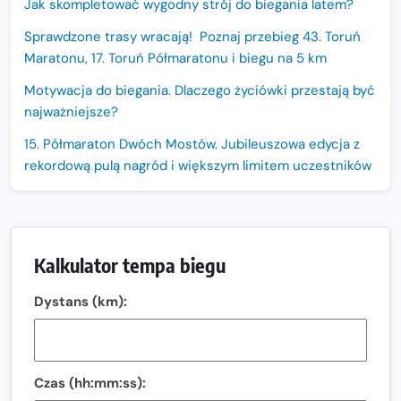
Jak skompletować wygodny strój do biegania latem?
Sprawdzone trasy wracają! Poznaj przebieg 43. Toruń
Maratonu, 17. Toruń Półmaratonu i biegu na 5 km
Motywacja do biegania. Dlaczego życiówki przestają być
najważniejsze?
15. Półmaraton Dwóch Mostów. Jubileuszowa edycja z
rekordową pulą nagród i większym limitem uczestników
Trasa 48. Maratonu Warszawskiego odkryta.
Sprawdzony przebieg i profil stworzony do szybkiego
biegania
Kalkulator tempa biegu
Oficjalna koszulka LOTTO 25. Poznań Maratonu!
Dystans (km):
Amazfit Balance 3: Kompleksowe narzędzie dla biegacza
i zawodnika Hyrox?
Regeneracja w bieganiu. Co warto o niej wiedzieć?
Czas (hh:mm:ss):
Ostatnie wolne miejsca na jubileuszowy Bieg