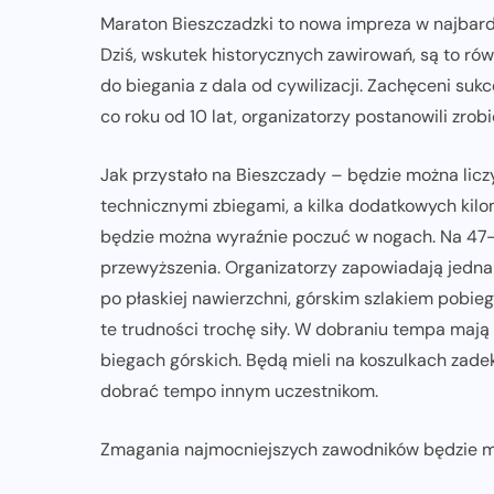
Maraton Bieszczadzki to nowa impreza w najbardz
ZAPOWIEDZI IMPREZ
Dziś, wskutek historycznych zawirowań, są to rów
do biegania z dala od cywilizacji. Zachęceni suk
XV DAMAK Tarczyn Półmaraton już
co roku od 10 lat, organizatorzy postanowili zrobi
13 września. Sportowe święto dla
 m
całych rodzin
Jak przystało na Bieszczady – będzie można lic
technicznymi zbiegami, a kilka dodatkowych kilom
07-08-2026
będzie można wyraźnie poczuć w nogach. Na 47-k
przewyższenia. Organizatorzy zapowiadają jedna
po płaskiej nawierzchni, górskim szlakiem pobie
te trudności trochę siły. W dobraniu tempa maj
biegach górskich. Będą mieli na koszulkach zad
dobrać tempo innym uczestnikom.
Zmagania najmocniejszych zawodników będzie mo