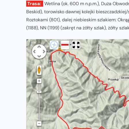
Trasa:
Wetlina (ok. 600 m n.p.m.), Duża Obwodn
Beskid), torowisko dawnej kolejki bieszczadzkiej
Roztokami (801), dalej niebieskim szlakiem: Okrągl
(1188), NN (1199) (zakręt na żółty szlak), żółty szl