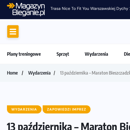
Trasa Nice To Fit You Warszawskiej Dychy 
Plany treningowe
Sprzęt
Wydarzenia
Di
Home
Wydarzenia
13 października – Maraton Bieszczadz
WYDARZENIA
ZAPOWIEDZI IMPREZ
13 października – Maraton Bi