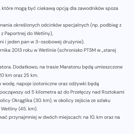
, które mogą być ciekawą opcją dla zawodników spoza
konania określonych odcinków specjalnych (np. podbieg z
z Paportnej do Wetliny),
ni i jeden pan w 3-osobowej drużynie).
nika 2013 roku w Wetlinie (schronisko PTSM w „starej
atora. Dodatkowo, na trasie Maratonu będą umieszczone
 20 km oraz 25 km.
w wodę, napoje izotoniczne oraz odżywki będą
począwszy od 5 kilometra aż do Przełęczy nad Roztokami
licy Okrąglika (30. km), w okolicy zejścia ze szlaku
 Wetliny (45. km).
wać przynajmniej w dwóch miejscach: na 10. km oraz na