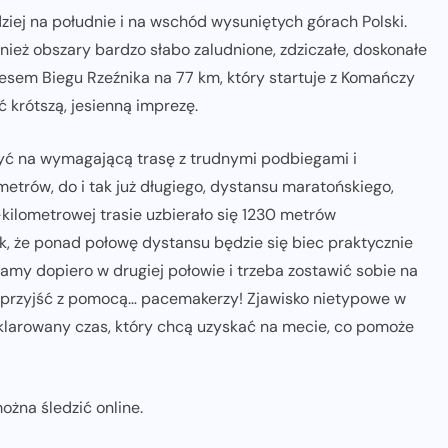
iej na południe i na wschód wysuniętych górach Polski.
nież obszary bardzo słabo zaludnione, zdziczałe, doskonałe
cesem Biegu Rzeźnika na 77 km, który startuje z Komańczy
ć krótszą, jesienną imprezę.
zyć na wymagającą trasę z trudnymi podbiegami i
etrów, do i tak już długiego, dystansu maratońskiego,
ilometrowej trasie uzbierało się 1230 metrów
k, że ponad połowę dystansu będzie się biec praktycznie
gamy dopiero w drugiej połowie i trzeba zostawić sobie na
ą przyjść z pomocą… pacemakerzy! Zjawisko nietypowe w
eklarowany czas, który chcą uzyskać na mecie, co pomoże
żna śledzić online.