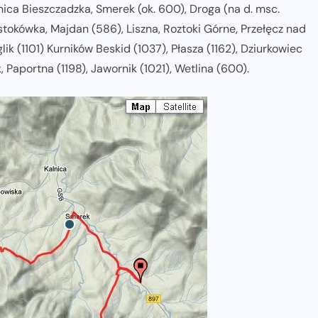
ica Bieszczadzka, Smerek (ok. 600), Droga (na d. msc.
/stokówka, Majdan (586), Liszna, Roztoki Górne, Przełęcz nad
ik (1101) Kurników Beskid (1037), Płasza (1162), Dziurkowiec
ak, Paportna (1198), Jawornik (1021), Wetlina (600).