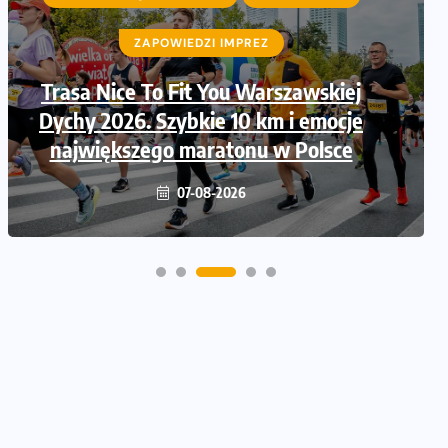
ZAPOWIEDZI IMPREZ
ZAPOWIEDZI IMPREZ
Trasa Nice To Fit You Warszawskiej
Ruszają zapisy na Nice To Fit You
Dychy 2026. Szybkie 10 km i emocje
Mini Maraton przy okazji 48.
największego maratonu w Polsce
Maratonu Warszawskiego
06-08-2026
07-08-2026