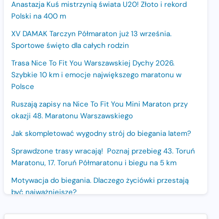
Anastazja Kuś mistrzynią świata U20! Złoto i rekord
Polski na 400 m
XV DAMAK Tarczyn Półmaraton już 13 września.
Sportowe święto dla całych rodzin
Trasa Nice To Fit You Warszawskiej Dychy 2026.
Szybkie 10 km i emocje największego maratonu w
Polsce
Ruszają zapisy na Nice To Fit You Mini Maraton przy
okazji 48. Maratonu Warszawskiego
Jak skompletować wygodny strój do biegania latem?
Sprawdzone trasy wracają! Poznaj przebieg 43. Toruń
Maratonu, 17. Toruń Półmaratonu i biegu na 5 km
Motywacja do biegania. Dlaczego życiówki przestają
być najważniejsze?
15. Półmaraton Dwóch Mostów. Jubileuszowa edycja z