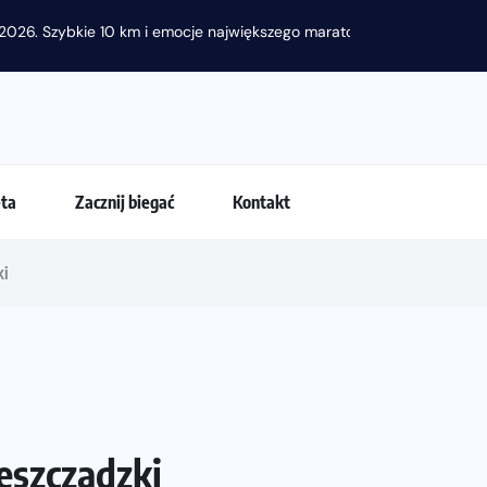
2026. Szybkie 10 km i emocje największego maratonu w...
eta
Zacznij biegać
Kontakt
ki
eszczadzki