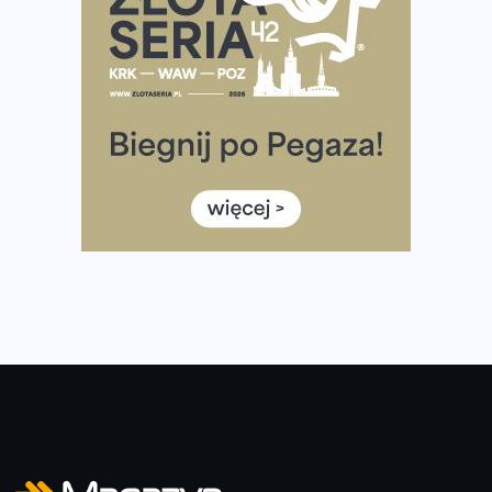
poradnik przed startem
Ile razy w tygodniu biegać? 3 treningi wystarczą? Jak
często biegać, żeby robić postępy
Już w ten weekend! Przed nami Nocny Portowy Maraton
i Półmaraton Szczeciński. Wszystko, co warto wiedzieć
European Marathon Classics – jak zweryfikować swój
wynik
Medal i koszulka 35. Biegu Powstania Warszawskiego. Na
listach startowych są jeszcze wolne miejsca