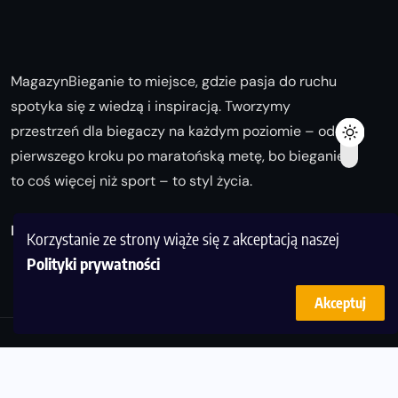
MagazynBieganie to miejsce, gdzie pasja do ruchu
spotyka się z wiedzą i inspiracją. Tworzymy
przestrzeń dla biegaczy na każdym poziomie – od
pierwszego kroku po maratońską metę, bo bieganie
to coś więcej niż sport – to styl życia.
Biegaj z nami i odkrywaj swoją najlepszą wersję!
Korzystanie ze strony wiąże się z akceptacją naszej
Polityki prywatności
Akceptuj
© Copyright 2025
magazynbieganie.pl
powered by
FoolProofSoft