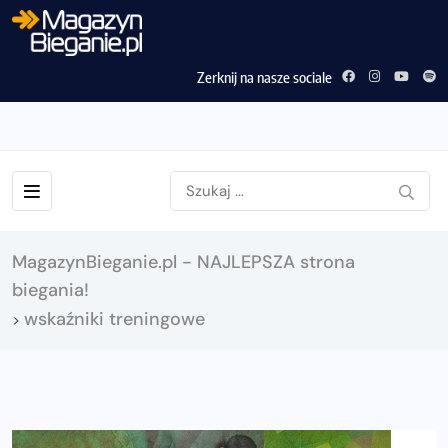
Zerknij na nasze sociale
MagazynBieganie.pl - NAJLEPSZA strona
biegania!
wskaźniki treningowe
>