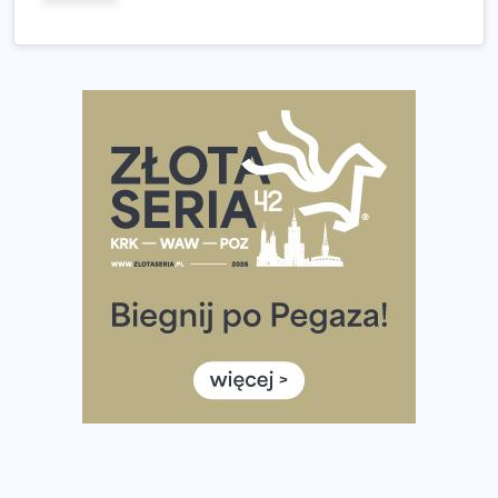
Tętno vs tempo – czym kierować się w bieganiu?
Co ma dużo białka? Produkty, które warto włączyć do
diety
Rozbiegany Olsztyn szykuje się na weekend z
półmaratonem
Już w tę sobotę 35. Bieg Powstania Warszawskiego.
Wystartuje rekordowa liczba uczestników
35. Bieg Powstania Warszawskiego – praktyczny
poradnik przed startem
Ile razy w tygodniu biegać? 3 treningi wystarczą? Jak
często biegać, żeby robić postępy
Już w ten weekend! Przed nami Nocny Portowy Maraton
i Półmaraton Szczeciński. Wszystko, co warto wiedzieć