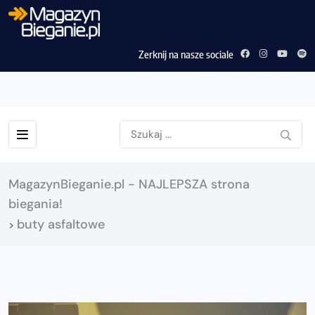
Zerknij na nasze sociale
MagazynBieganie.pl - NAJLEPSZA strona
biegania!
buty asfaltowe
>