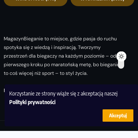
MagazynBieganie to miejsce, gdzie pasja do ruchu
spotyka się z wiedzą i inspiracją. Tworzymy
przestrzeń dla biegaczy na każdym poziomie – od
pierwszego kroku po maratońską metę, bo bieganie
to coś więcej niż sport – to styl życia.
Biegaj z nami i odkrywaj swoją najlepszą wersję!
Korzystanie ze strony wiąże się z akceptacją naszej
Polityki prywatności
Akceptuj
© Copyright 2025
magazynbieganie.pl
powered by