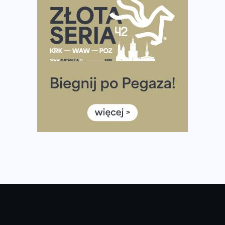
Rozbiegany Olsztyn szykuje się na weekend z
półmaratonem
Już w tę sobotę 35. Bieg Powstania Warszawskiego.
Wystartuje rekordowa liczba uczestników
35. Bieg Powstania Warszawskiego – praktyczny
poradnik przed startem
Ile razy w tygodniu biegać? 3 treningi wystarczą? Jak
często biegać, żeby robić postępy
Już w ten weekend! Przed nami Nocny Portowy Maraton
i Półmaraton Szczeciński. Wszystko, co warto wiedzieć