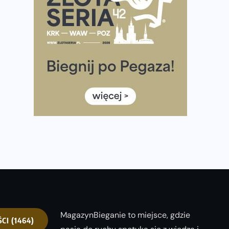
Już w ten weekend! Przed nami Nocny Portowy
Maraton i Półmaraton Szczeciński. Wszystko, co warto
wiedzieć
European Marathon Classics – jak zweryfikować swój
wynik
Medal i koszulka 35. Biegu Powstania Warszawskiego.
Na listach startowych są jeszcze wolne miejsca
Jaki smartwatch dla biegaczy, którzy chcą też przy
okazji trenować pod HYROX?
Jak zaplanować domowe cardio bez przepełniania
mieszkania sprzętem
MagazynBieganie to miejsce, gdzie
ŚCI
(1464)