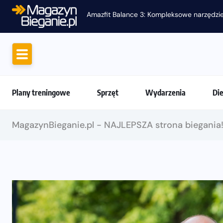
Amazfit Balance 3: Kompleksowe narzędzie
Plany treningowe
Sprzęt
Wydarzenia
Di
MagazynBieganie.pl - NAJLEPSZA strona biegania