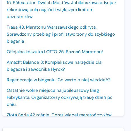
15. Półmaraton Dwóch Mostów. Jubileuszowa edycja z
rekordową pulą nagród i większym limitem
uczestników
Trasa 48. Maratonu Warszawskiego odkryta.
Sprawdzony przebieg i profil stworzony do szybkiego
biegania
Oficjalna koszulka LOTTO 25. Poznań Maratonu!
Amazfit Balance 3: Kompleksowe narzędzie dla
biegacza i zawodnika Hyrox?
Regeneracja w bieganiu. Co warto o niej wiedzieć?
Ostatnie wolne miejsca na jubileuszowy Bieg
Fabrykanta. Organizatorzy odkrywają trasę dzień po
dniu.
Złota Seria 42 rośnie. Coraz więcej maratończyków
wybiera wyzwanie trzech największych maratonów w
Polsce