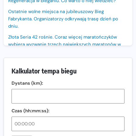
Regeneracja w bieganiu. Co warto o niej wiedzieć?
Ostatnie wolne miejsca na jubileuszowy Bieg
Fabrykanta. Organizatorzy odkrywają trasę dzień po
dniu.
Złota Seria 42 rośnie. Coraz więcej maratończyków
wybiera wyzwanie trzech największych maratonów w
Polsce
Praska 5k Run gospodarzem Mistrzostw Polski
Kalkulator tempa biegu
Największy Bieg Powstania Warszawskiego w historii.
Ponad 12 tysięcy uczestników pobiegło dla Bohaterów!
Dystans (km):
Tętno vs tempo – czym kierować się w bieganiu?
Co ma dużo białka? Produkty, które warto włączyć do
diety
Czas (hh:mm:ss):
Rozbiegany Olsztyn szykuje się na weekend z
półmaratonem