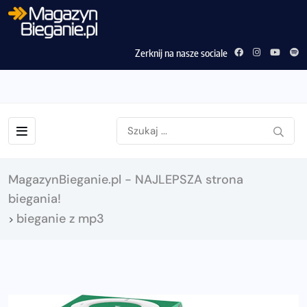
Zerknij na nasze sociale
MagazynBieganie.pl - NAJLEPSZA strona
biegania!
bieganie z mp3
>