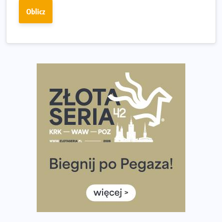
Już w tę sobotę 35. Bieg Powstania Warszawskiego.
Oblicz
Wystartuje rekordowa liczba uczestników
35. Bieg Powstania Warszawskiego – praktyczny
poradnik przed startem
Ile razy w tygodniu biegać? 3 treningi wystarczą? Jak
często biegać, żeby robić postępy
Już w ten weekend! Przed nami Nocny Portowy Maraton
i Półmaraton Szczeciński. Wszystko, co warto wiedzieć
European Marathon Classics – jak zweryfikować swój
wynik
Medal i koszulka 35. Biegu Powstania Warszawskiego. Na
listach startowych są jeszcze wolne miejsca
Jaki smartwatch dla biegaczy, którzy chcą też przy
okazji trenować pod HYROX?
Jak zaplanować domowe cardio bez przepełniania