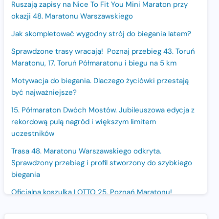
Ruszają zapisy na Nice To Fit You Mini Maraton przy
okazji 48. Maratonu Warszawskiego
Jak skompletować wygodny strój do biegania latem?
Sprawdzone trasy wracają! Poznaj przebieg 43. Toruń
Maratonu, 17. Toruń Półmaratonu i biegu na 5 km
Motywacja do biegania. Dlaczego życiówki przestają
być najważniejsze?
15. Półmaraton Dwóch Mostów. Jubileuszowa edycja z
rekordową pulą nagród i większym limitem
uczestników
Trasa 48. Maratonu Warszawskiego odkryta.
Sprawdzony przebieg i profil stworzony do szybkiego
biegania
Oficjalna koszulka LOTTO 25. Poznań Maratonu!
Amazfit Balance 3: Kompleksowe narzędzie dla