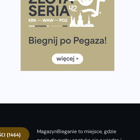
półmaratonem
Już w tę sobotę 35. Bieg Powstania Warszawskiego.
Wystartuje rekordowa liczba uczestników
35. Bieg Powstania Warszawskiego – praktyczny
poradnik przed startem
Ile razy w tygodniu biegać? 3 treningi wystarczą? Jak
często biegać, żeby robić postępy
Już w ten weekend! Przed nami Nocny Portowy
Maraton i Półmaraton Szczeciński. Wszystko, co warto
wiedzieć
MagazynBieganie to miejsce, gdzie
ŚCI
(1464)