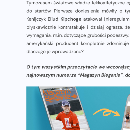
Tymczasem światowe władze lekkoatletyczne og
do startów. Pierwsze doniesienia mówiły o 
Kenijczyk
Eliud Kipchoge
atakował (nieregulami
błyskawicznie kontratakuje i dzisiaj ogłasza,
wymagania, m.in. dotyczące grubości podeszwy. 
amerykański producent kompletnie zdominuje
dlaczego je wprowadzono?
O tym wszystkim przeczytacie we wczorajs
najnowszym numerze
“Magazyn Bieganie”, do