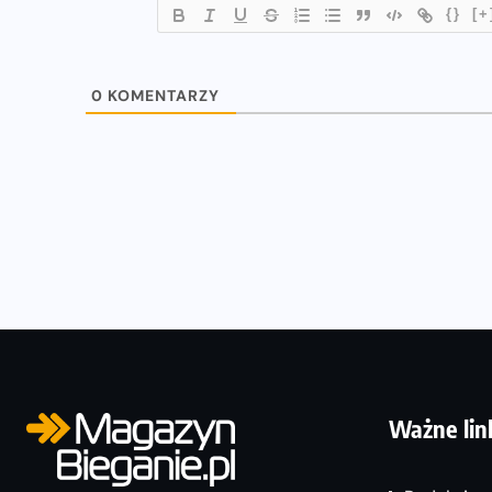
{}
[+
0
KOMENTARZY
Ważne lin