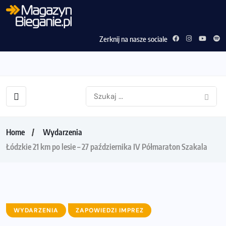
Zerknij na nasze sociale
Home
Wydarzenia
Łódzkie 21 km po lesie – 27 października IV Półmaraton Szakala
WYDARZENIA
ZAPOWIEDZI IMPREZ