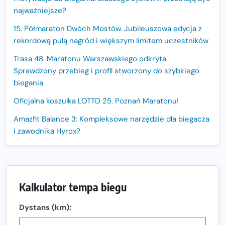
najważniejsze?
15. Półmaraton Dwóch Mostów. Jubileuszowa edycja z
rekordową pulą nagród i większym limitem uczestników
Trasa 48. Maratonu Warszawskiego odkryta.
Sprawdzony przebieg i profil stworzony do szybkiego
biegania
Oficjalna koszulka LOTTO 25. Poznań Maratonu!
Amazfit Balance 3: Kompleksowe narzędzie dla biegacza
i zawodnika Hyrox?
Regeneracja w bieganiu. Co warto o niej wiedzieć?
Ostatnie wolne miejsca na jubileuszowy Bieg
Fabrykanta. Organizatorzy odkrywają trasę dzień po
Kalkulator tempa biegu
dniu.
Dystans (km):
Złota Seria 42 rośnie. Coraz więcej maratończyków
wybiera wyzwanie trzech największych maratonów w