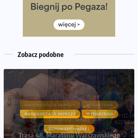
często biegać, żeby robić postępy
Już w ten weekend! Przed nami Nocny Portowy Maraton
i Półmaraton Szczeciński. Wszystko, co warto wiedzieć
European Marathon Classics – jak zweryfikować swój
wynik
Zobacz podobne
NADCHODZĄCE IMPREZY
WYDARZENIA
ZAPOWIEDZI IMPREZ