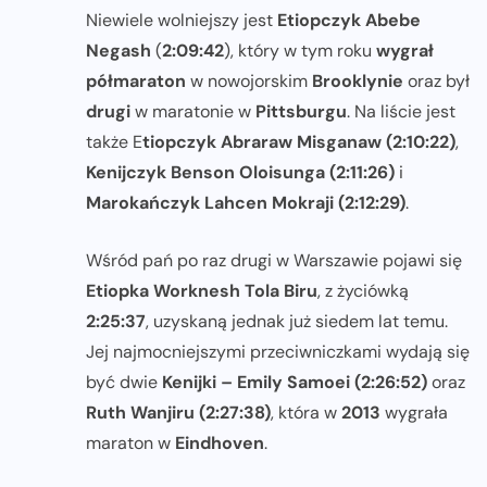
Niewiele wolniejszy jest
Etiopczyk Abebe
Negash
(
2:09:42
), który w tym roku
wygrał
półmaraton
w nowojorskim
Brooklynie
oraz był
drugi
w maratonie w
Pittsburgu
. Na liście jest
także E
tiopczyk Abraraw Misganaw (2:10:22)
,
Kenijczyk Benson Oloisunga (2:11:26)
i
Marokańczyk Lahcen Mokraji (2:12:29)
.
Wśród pań po raz drugi w Warszawie pojawi się
Etiopka Worknesh Tola Biru
, z życiówką
2:25:37
, uzyskaną jednak już siedem lat temu.
Jej najmocniejszymi przeciwniczkami wydają się
być dwie
Kenijki – Emily Samoei
(2:26:52)
oraz
Ruth Wanjiru (2:27:38)
, która w
2013
wygrała
maraton w
Eindhoven
.