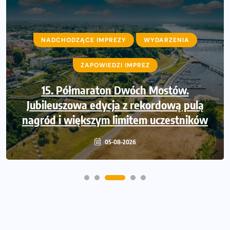
NADCHODZĄCE IMPREZY
NADCHODZĄCE IMPREZY
WYDARZENIA
WYDARZENIA
ZAPOWIEDZI IMPREZ
ZAPOWIEDZI IMPREZ
Trasa 48. Maratonu Warszawskiego
15. Półmaraton Dwóch Mostów.
Jubileuszowa edycja z rekordową pulą
odkryta. Sprawdzony przebieg i profil
nagród i większym limitem uczestników
stworzony do szybkiego biegania
05-08-2026
05-08-2026