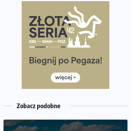
diety
Rozbiegany Olsztyn szykuje się na weekend z
półmaratonem
Już w tę sobotę 35. Bieg Powstania Warszawskiego.
Wystartuje rekordowa liczba uczestników
35. Bieg Powstania Warszawskiego – praktyczny
poradnik przed startem
Ile razy w tygodniu biegać? 3 treningi wystarczą? Jak
często biegać, żeby robić postępy
Już w ten weekend! Przed nami Nocny Portowy Maraton
i Półmaraton Szczeciński. Wszystko, co warto wiedzieć
Zobacz podobne