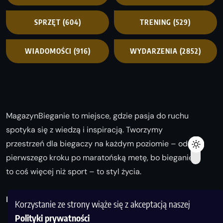
SPRZĘT
(604)
TRENING
(529)
WIADOMOŚCI
(916)
WYDARZENIA
(2852)
MagazynBieganie to miejsce, gdzie pasja do ruchu
spotyka się z wiedzą i inspiracją. Tworzymy
przestrzeń dla biegaczy na każdym poziomie – od
pierwszego kroku po maratońską metę, bo bieganie
to coś więcej niż sport – to styl życia.
Biegaj z nami i odkrywaj swoją najlepszą wersję!
Korzystanie ze strony wiąże się z akceptacją naszej
Polityki prywatności